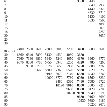
6
3550
3140
7
3640
2930
8
4140
3320
9
4630
3710
10
5130
4100
11
5630
4500
12
4890
15
6070
18
7250
20
8030
25
30
2400
2500
2600
2800
3000
3200
3400
3500
3600
m3\L\D
30
6860
6340
5890
5130
4530
4030
3620
35
7960
7360
6830
5940
5240
4650
4170
3960
3770
40
9070
8380
7780
6750
5940
5280
4720
4480
4260
45
9400
8720
7570
6650
5900
5270
5000
4760
50
9660
8380
7360
6520
5830
5520
5250
55
9190
8070
7140
6380
6040
5740
60
10000
8770
7760
6930
6560
6230
65
9480
8380
7480
7080
6720
70
10190
9010
8030
7600
7210
75
9630
8580
8120
7700
80
10250
9130
8640
8190
85
9680
9160
8690
90
10230
9680
9180
95
10200
9670